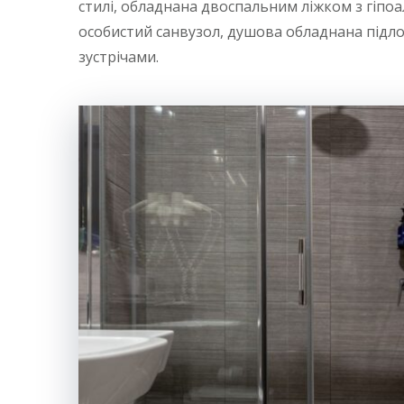
стилі, обладнана двоспальним ліжком з гіпо
особистий санвузол, душова обладнана підлог
зустрічами.