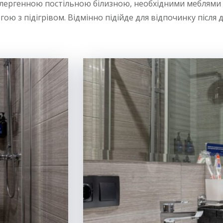
алергенною постільною білизною, необхідними меблями і
ою з підігрівом. Відмінно підійде для відпочинку після