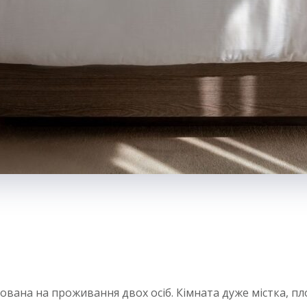
хована на проживання двох осіб. Кімната дуже містка, п