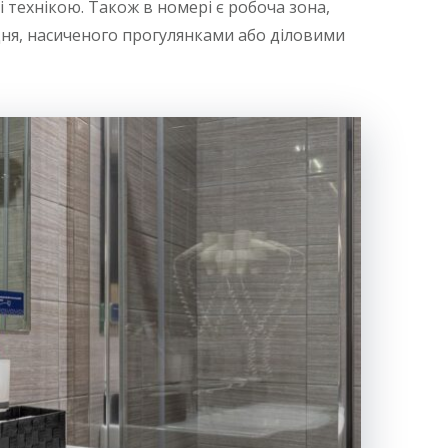
 технікою. Також в номері є робоча зона,
 дня, насиченого прогулянками або діловими