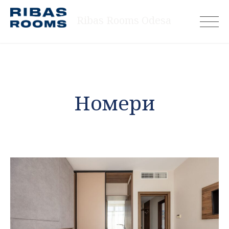
Skip
Ribas Rooms Odesa
to
content
Номери