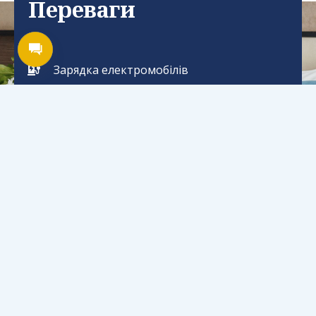
Переваги
Зарядка електромобілів
10 хвилин пішки до Аркадії
Wi–Fi
Безкоштовна парковка
Прання, прасування
Сніданок за меню (430 грн)
ДЕТАЛЬНО