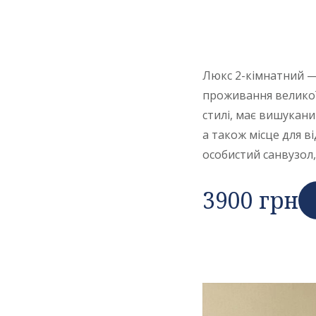
Люкс 2-кімнатний — 
проживання великої 
стилі, має вишукани
а також місце для в
особистий санвузол, 
3900 грн