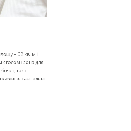
ощу – 32 кв. м і
 столом і зона для
очої, так і
 кабіні встановлені