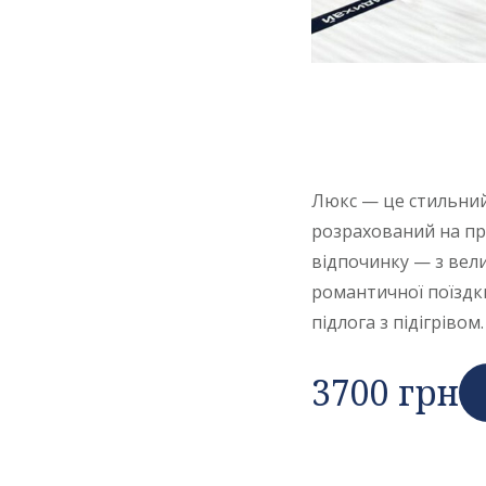
Люкс — це стильний 
розрахований на про
відпочинку — з вели
романтичної поїздки
підлога з підігрівом.
3700 грн