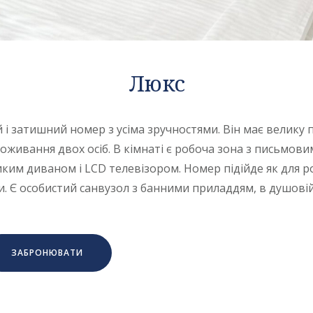
Люкс
і затишний номер з усіма зручностями. Він має велику пл
живання двох осіб. В кімнаті є робоча зона з письмовим
ким диваном і LCD телевізором. Номер підійде як для роб
. Є особистий санвузол з банними приладдям, в душовій
ЗАБРОНЮВАТИ