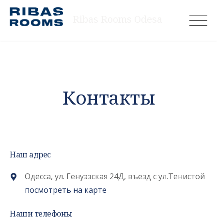
Skip
Ribas Rooms Odesa
to
content
Контакты
Наш адрес
Одесса, ул. Генуэзская 24Д, въезд с ул.Тенистой
посмотреть на карте
Наши телефоны